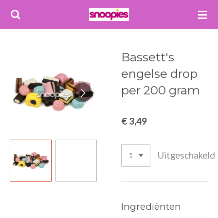
Ga
direct
naar
de
Bassett's
hoofdinhoud
engelse drop
per 200 gram
€ 3,49
Uitgeschakeld
Ingrediënten