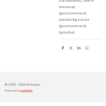
(carnaubawas), zwarte
bessensap
(geconcentreerd),
plantaardig extract
(geconcentreerd),
(spirulina).
D
D
S
D
e
e
h
e
l
e
a
l
e
l
r
e
n
e
n
© 2020 - 2026 Snoopies
Powered by
JouwWeb