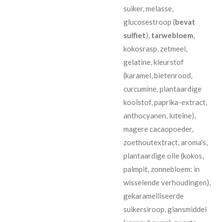
suiker, melasse,
glucosestroop (
bevat
sulfiet
),
tarwebloem
,
kokosrasp, zetmeel,
gelatine, kleurstof
(karamel, bietenrood,
curcumine, plantaardige
koolstof, paprika-extract,
anthocyanen, luteïne),
magere cacaopoeder,
zoethoutextract, aroma's,
plantaardige olie (kokos,
palmpit, zonnebloem: in
wisselende verhoudingen),
gekaramelliseerde
suikersiroop, glansmiddel