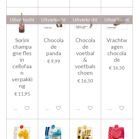
Uitverkocht
Uitverkocht
Uitverkocht
Uitverkocht
Sorini
Chocola
Chocola
Vrachtw
champa
de
de
agen
gne fles
panda
voetbal
chocola
in
&
de
€ 9,99
cellofaa
voetbals
€ 16,50
n
choen
verpakki
€ 16,50
ng
€ 11,95
Uitgeschakeld
Uitgeschakeld
Uitgeschakeld
Uitgeschakeld