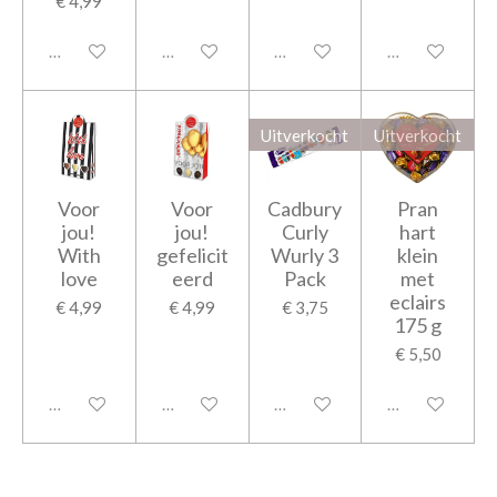
€ 4,99
Uitgeschakeld
Uitgeschakeld
Uitgeschakeld
Uitgeschakeld
Uitverkocht
Uitverkocht
Voor
Voor
Cadbury
Pran
jou!
jou!
Curly
hart
With
gefelicit
Wurly 3
klein
love
eerd
Pack
met
eclairs
€ 4,99
€ 4,99
€ 3,75
175 g
€ 5,50
Uitgeschakeld
Uitgeschakeld
Uitgeschakeld
Uitgeschakeld