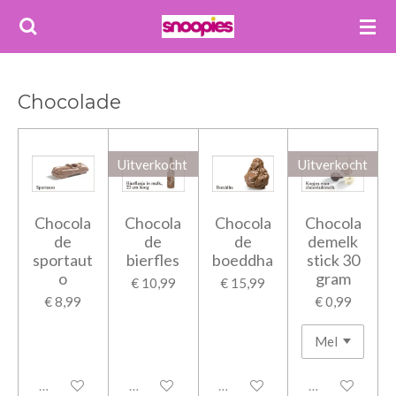
Ga
direct
naar
de
Chocolade
hoofdinhoud
Uitverkocht
Uitverkocht
Chocola
Chocola
Chocola
Chocola
de
de
de
demelk
sportaut
bierfles
boeddha
stick 30
o
gram
€ 10,99
€ 15,99
€ 8,99
€ 0,99
Uitgeschakeld
Uitgeschakeld
Uitgeschakeld
Uitgeschakeld