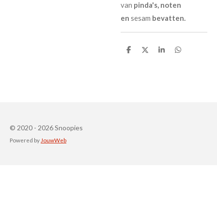
van
pinda's,
noten
en
sesam
bevatten.
D
D
S
D
e
e
h
e
l
e
a
l
e
l
r
e
n
e
n
© 2020 - 2026 Snoopies
Powered by
JouwWeb