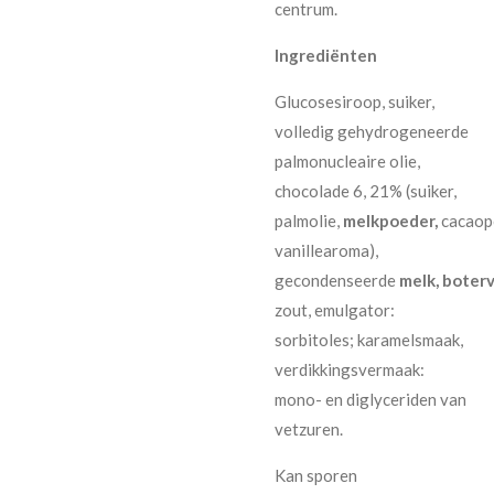
centrum.
Ingrediënten
Glucosesiroop, suiker,
volledig gehydrogeneerde
palmonucleaire olie,
chocolade 6, 21% (suiker,
palmolie,
melkpoeder,
cacaop
vanillearoma),
gecondenseerde
melk,
boterv
zout, emulgator:
sorbitoles; karamelsmaak,
verdikkingsvermaak:
mono- en diglyceriden van
vetzuren.
Kan sporen