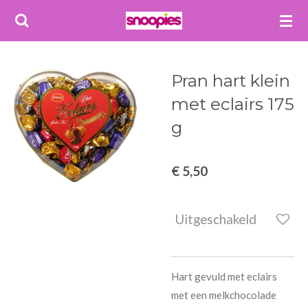
Ga
direct
naar
de
Pran hart klein
hoofdinhoud
met eclairs 175
g
€ 5,50
Uitgeschakeld
Hart gevuld met eclairs
met een melkchocolade