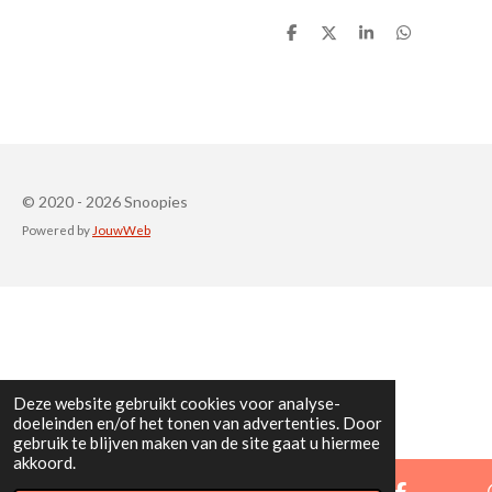
D
D
S
D
e
e
h
e
l
e
a
l
e
l
r
e
n
e
n
© 2020 - 2026 Snoopies
Powered by
JouwWeb
Deze website gebruikt cookies voor analyse-
doeleinden en/of het tonen van advertenties. Door
gebruik te blijven maken van de site gaat u hiermee
akkoord.