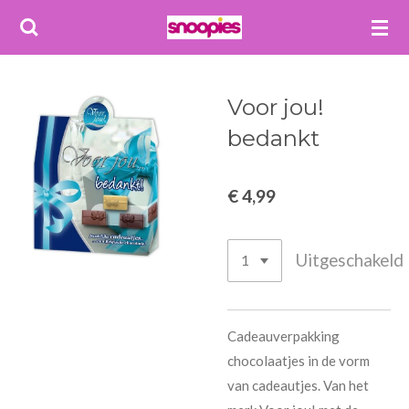
Ga
direct
naar
de
Voor jou!
hoofdinhoud
bedankt
€ 4,99
Uitgeschakeld
Cadeauverpakking
chocolaatjes in de vorm
van cadeautjes. Van het