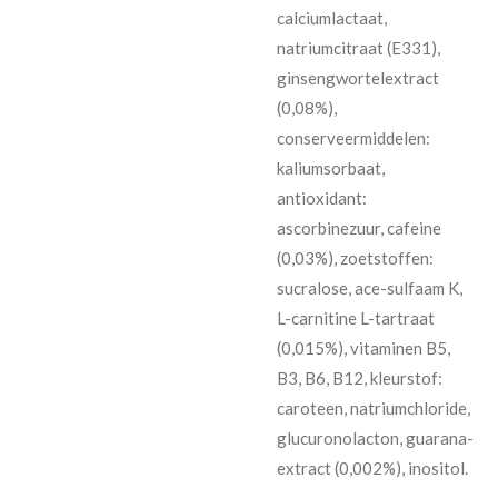
calciumlactaat,
natriumcitraat (E331),
ginsengwortelextract
(0,08%),
conserveermiddelen:
kaliumsorbaat,
antioxidant:
ascorbinezuur, cafeine
(0,03%), zoetstoffen:
sucralose, ace-sulfaam K,
L-carnitine L-tartraat
(0,015%), vitaminen B5,
B3, B6, B12, kleurstof:
caroteen, natriumchloride,
glucuronolacton, guarana-
extract (0,002%), inositol.