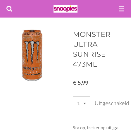
Ga
direct
naar
de
MONSTER
hoofdinhoud
ULTRA
SUNRISE
473ML
€ 5,99
Uitgeschakeld
Sta op, trek er op uit, ga