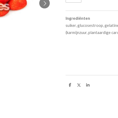
Ingrediënten
suiker, glucosestroop, gelatin
(karmijnzuur, plantaardige car
D
D
S
e
e
h
l
e
a
e
l
r
n
e