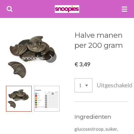
Ga
direct
naar
de
Halve manen
hoofdinhoud
per 200 gram
€ 3,49
Uitgeschakeld
Ingrediënten
glucosestroop, suiker,