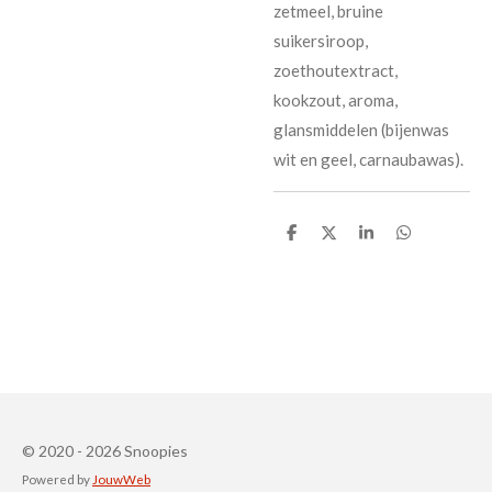
zetmeel, bruine
suikersiroop,
zoethoutextract,
kookzout, aroma,
glansmiddelen (bijenwas
wit en geel, carnaubawas).
D
D
S
D
e
e
h
e
l
e
a
l
e
l
r
e
n
e
n
© 2020 - 2026 Snoopies
Powered by
JouwWeb