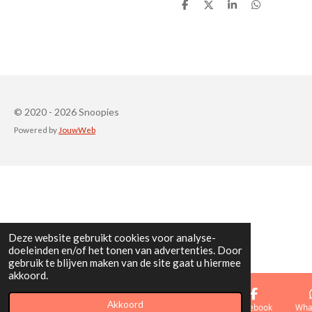
D
D
S
D
e
e
h
e
l
e
a
l
e
l
r
e
n
e
n
© 2020 - 2026 Snoopies
Powered by
JouwWeb
Deze website gebruikt cookies voor analyse-
doeleinden en/of het tonen van advertenties. Door
gebruik te blijven maken van de site gaat u hiermee
akkoord.
Akkoord
E-mailadres
Telefoonnummer
Kaart
Facebook
Wha