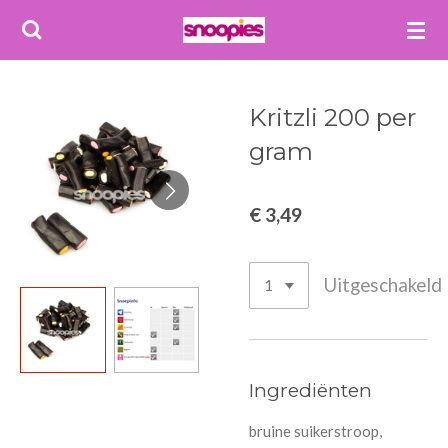
Ga
direct
naar
de
Kritzli 200 per
hoofdinhoud
gram
€ 3,49
Uitgeschakeld
Ingrediënten
bruine suikerstroop,