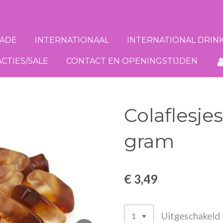
ADE
INTERNATIONAAL
INTERNATIONAL DRIN
ACTIES/SALE
CONTACT EN OPENINGSTIJDEN
Colaflesje
gram
€ 3,49
Uitgeschakeld