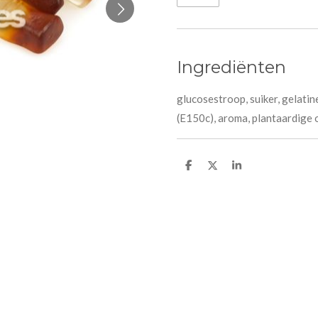
Ingrediënten
glucosestroop, suiker, gelatin
(E150c), aroma, plantaardige o
D
D
S
e
e
h
l
e
a
e
l
r
n
e