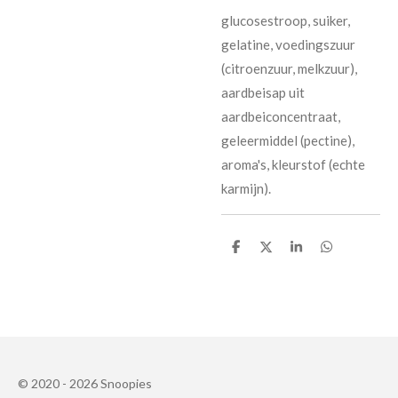
glucosestroop, suiker,
gelatine, voedingszuur
(citroenzuur, melkzuur),
aardbeisap uit
aardbeiconcentraat,
geleermiddel (pectine),
aroma's, kleurstof (echte
karmijn).
D
D
S
D
e
e
h
e
l
e
a
l
e
l
r
e
n
e
n
© 2020 - 2026 Snoopies