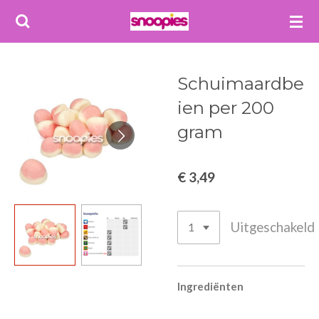
Ga
direct
naar
de
Schuimaardbe
hoofdinhoud
ien per 200
gram
€ 3,49
Uitgeschakeld
Ingrediënten