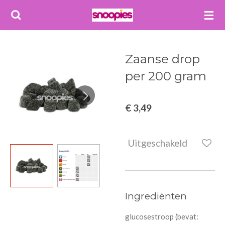
Ga
direct
naar
de
Zaanse drop
hoofdinhoud
per 200 gram
€ 3,49
Uitgeschakeld
Ingrediënten
glucosestroop (bevat: