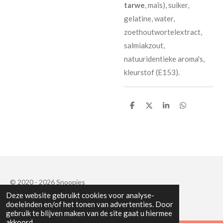
tarwe
, maïs), suiker,
gelatine, water,
zoethoutwortelextract,
salmiakzout,
natuuridentieke aroma's,
kleurstof (E153).
D
D
S
D
e
e
h
e
l
e
a
l
e
l
r
e
n
e
n
© 2020 - 2026 Snoopies
Deze website gebruikt cookies voor analyse-
Powered by
JouwWeb
doeleinden en/of het tonen van advertenties. Door
gebruik te blijven maken van de site gaat u hiermee
akkoord.