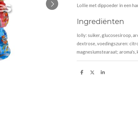
Lollie met dippoeder in een h
Ingrediënten
lolly: suiker, glucosesiroop, 
dextrose, voedingszuren: citr
magnesiumstearaat; aroma's, 
D
D
S
e
e
h
l
e
a
e
l
r
n
e