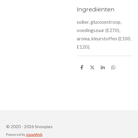
Ingrediënten
suiker, glucosestroop,
voedingszuur (E270),
aroma, kleurstoffen (E100,
E120).
D
D
S
D
e
e
h
e
l
e
a
l
e
l
r
e
n
e
n
© 2020 - 2026 Snoopies
Powered by
JouwWeb