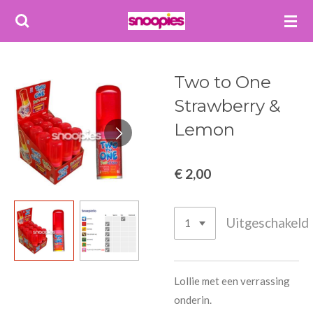
Ga
direct
naar
de
Two to One
hoofdinhoud
Strawberry &
Lemon
€ 2,00
Uitgeschakeld
Lollie met een verrassing
onderin.