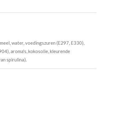
tmeel, water, voedingszuren (E297, E330),
04), aroma's, kokosolie, kleurende
n spirulina).