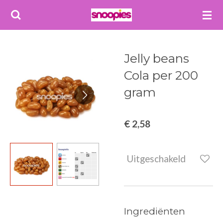
Ga
direct
naar
de
Jelly beans
hoofdinhoud
Cola per 200
gram
€ 2,58
Uitgeschakeld
Ingrediënten