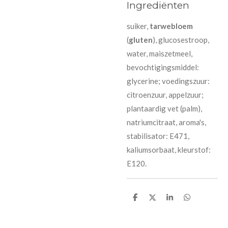
Ingrediënten
suiker,
tarwebloem
(
gluten
), glucosestroop,
water, maiszetmeel,
bevochtigingsmiddel:
glycerine; voedingszuur:
citroenzuur, appelzuur;
plantaardig vet (palm),
natriumcitraat, aroma's,
stabilisator: E471,
kaliumsorbaat, kleurstof:
E120.
D
D
S
D
e
e
h
e
l
e
a
l
e
l
r
e