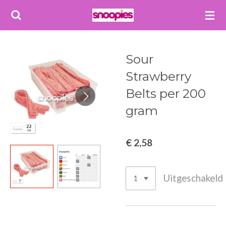
Ga
direct
naar
de
Sour
hoofdinhoud
Strawberry
Belts per 200
gram
€ 2,58
Uitgeschakeld