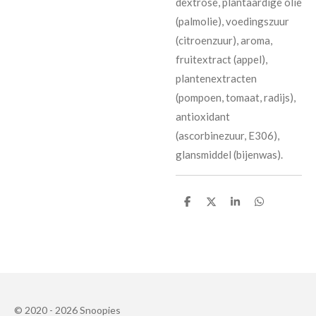
dextrose, plantaardige olie
(palmolie), voedingszuur
(citroenzuur), aroma,
fruitextract (appel),
plantenextracten
(pompoen, tomaat, radijs),
antioxidant
(ascorbinezuur, E306),
glansmiddel (bijenwas).
D
D
S
D
e
e
h
e
l
e
a
l
e
l
r
e
n
e
n
© 2020 - 2026 Snoopies