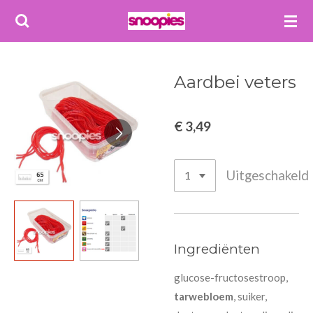
Ga
direct
naar
de
Aardbei veters
hoofdinhoud
€ 3,49
Uitgeschakeld
Ingrediënten
glucose-fructosestroop,
tarwebloem
, suiker,