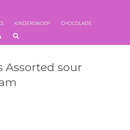
KS
KINDERSNOEP
CHOCOLADE
s Assorted sour
ram