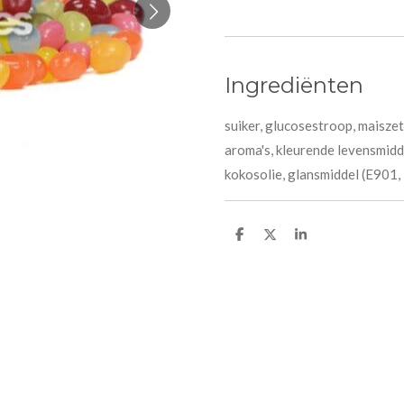
Ingrediënten
suiker, glucosestroop, maisze
aroma's, kleurende levensmidde
kokosolie, glansmiddel (E901,
D
D
S
e
e
h
l
e
a
e
l
r
n
e