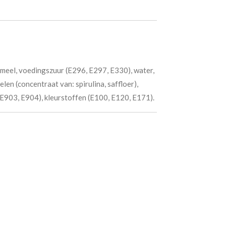
tmeel, voedingszuur (E296, E297, E330), water,
len (concentraat van: spirulina, saffloer),
 E903, E904), kleurstoffen (E100, E120, E171).