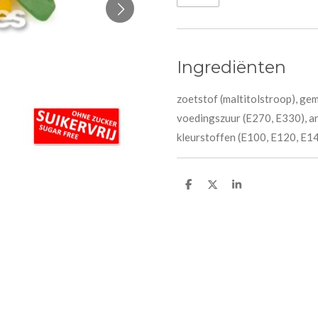
Ingrediënten
zoetstof (maltitolstroop), gem
voedingszuur (E270, E330), ar
kleurstoffen (E100, E120, E14
D
D
S
e
e
h
l
e
a
e
l
r
n
e