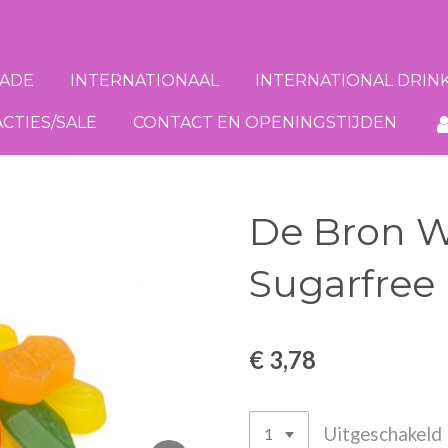
ADE
INTERNATIONAAL
INTERNATIONAL DRIN
ACTIES/SALE
CONTACT EN OPENINGSTIJDEN
De Bron 
Sugarfree
€ 3,78
Uitgeschakeld