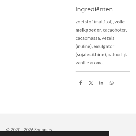
Ingrediënten
zoetstof (maltitol),
volle
melkpoeder
, cacaoboter,
cacaomassa, vezels
(inuline), emulgator
(
sojalecithine
), natuurlijk
vanille aroma.
D
D
S
D
e
e
h
e
l
e
a
l
e
l
r
e
n
e
n
© 2020 - 2026 Snoopies