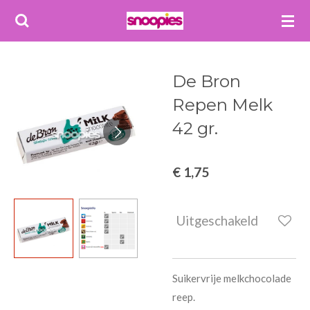
Ga
direct
naar
de
De Bron
hoofdinhoud
Repen Melk
42 gr.
€ 1,75
Uitgeschakeld
Suikervrije melkchocolade
reep.