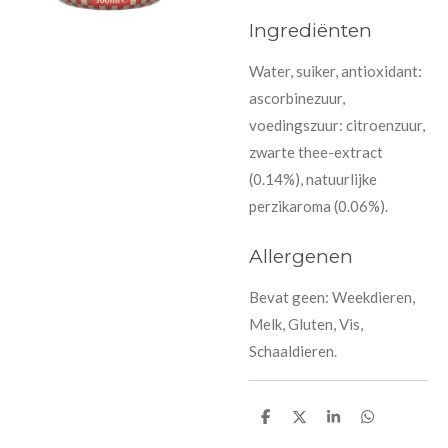
Ingrediënten
Water, suiker, antioxidant:
ascorbinezuur,
voedingszuur: citroenzuur,
zwarte thee-extract
(0.14%), natuurlijke
perzikaroma (0.06%).
Allergenen
Bevat geen:
Weekdieren,
Melk, Gluten, Vis,
Schaaldieren.
D
D
S
D
e
e
h
e