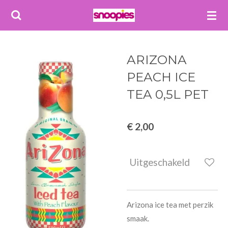
Ga
direct
naar
de
ARIZONA
hoofdinhoud
PEACH ICE
TEA 0,5L PET
€ 2,00
Uitgeschakeld
Arizona ice tea met perzik
smaak.