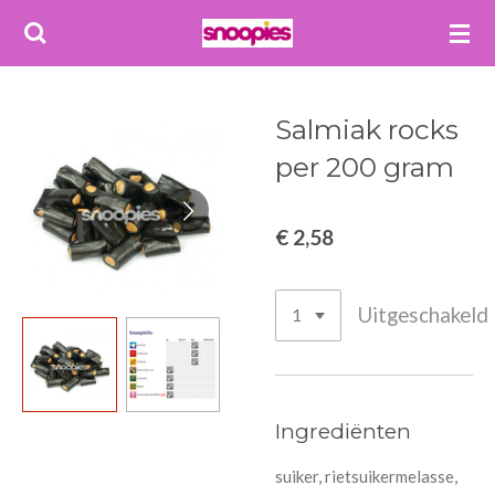
Ga
direct
naar
de
Salmiak rocks
hoofdinhoud
per 200 gram
€ 2,58
Uitgeschakeld
Ingrediënten
suiker, rietsuikermelasse,