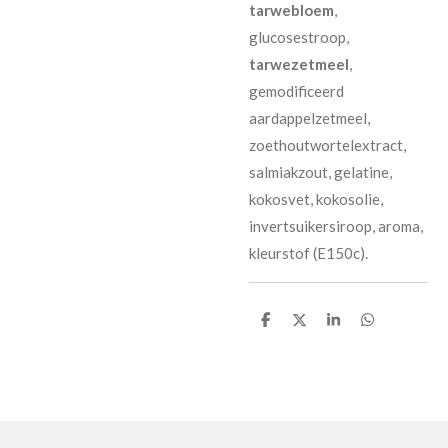
tarwebloem
,
glucosestroop,
tarwezetmeel
,
gemodificeerd
aardappelzetmeel,
zoethoutwortelextract,
salmiakzout, gelatine,
kokosvet, kokosolie,
invertsuikersiroop, aroma,
kleurstof (E150c).
D
D
S
D
e
e
h
e
l
e
a
l
e
l
r
e
n
e
n