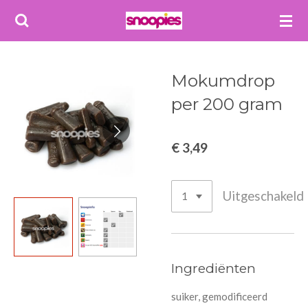
Ga
direct
naar
de
Mokumdrop
hoofdinhoud
per 200 gram
€ 3,49
Uitgeschakeld
Ingrediënten
suiker, gemodificeerd