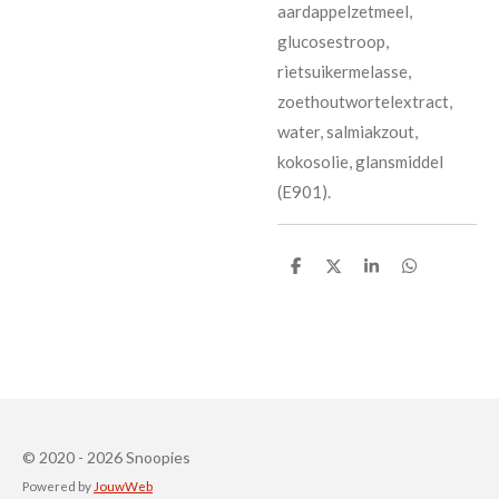
aardappelzetmeel,
glucosestroop,
rietsuikermelasse,
zoethoutwortelextract,
water, salmiakzout,
kokosolie, glansmiddel
(E901).
D
D
S
D
e
e
h
e
l
e
a
l
e
l
r
e
n
e
n
© 2020 - 2026 Snoopies
Powered by
JouwWeb