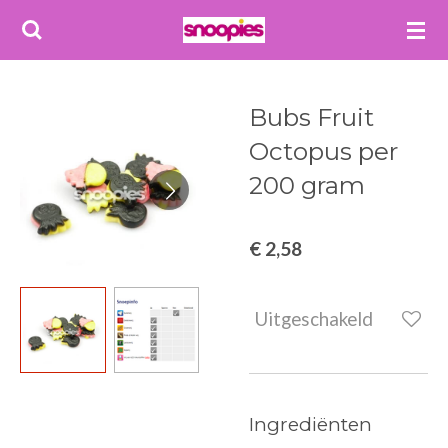
Ga
direct
naar
de
Bubs Fruit
hoofdinhoud
Octopus per
200 gram
€ 2,58
Uitgeschakeld
Ingrediënten