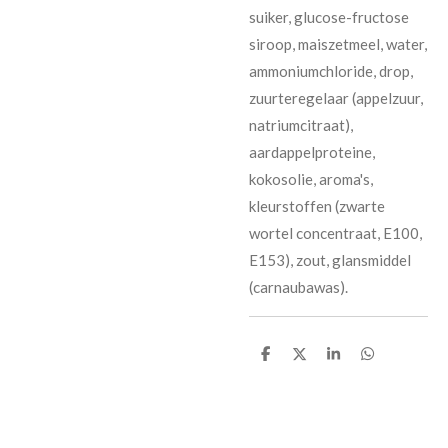
suiker, glucose-fructose
siroop, maiszetmeel, water,
ammoniumchloride, drop,
zuurteregelaar (appelzuur,
natriumcitraat),
aardappelproteine,
kokosolie, aroma's,
kleurstoffen (zwarte
wortel concentraat, E100,
E153), zout, glansmiddel
(carnaubawas).
D
D
S
D
e
e
h
e
l
e
a
l
e
l
r
e
n
e
n