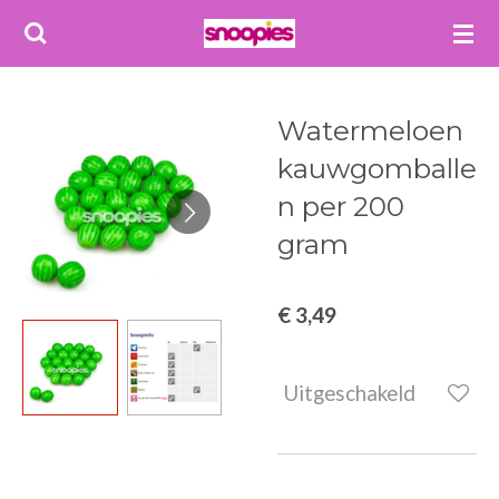
Ga
direct
naar
de
Watermeloen
hoofdinhoud
kauwgomballe
n per 200
gram
€ 3,49
Uitgeschakeld