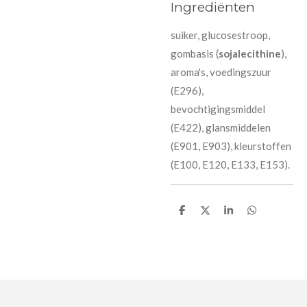
Ingrediënten
suiker, glucosestroop,
gombasis (
sojalecithine
),
aroma's, voedingszuur
(E296),
bevochtigingsmiddel
(E422), glansmiddelen
(E901, E903), kleurstoffen
(E100, E120, E133, E153).
D
D
S
D
e
e
h
e
l
e
a
l
e
l
r
e
n
e
n