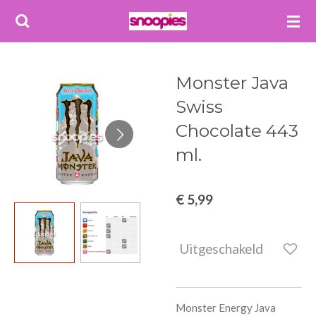
Ga
direct
naar
de
Monster Java
hoofdinhoud
Swiss
Chocolate 443
ml.
€ 5,99
Uitgeschakeld
Monster Energy Java