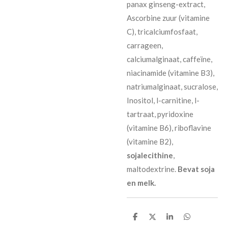
panax ginseng-extract,
Ascorbine zuur (vitamine
C), tricalciumfosfaat,
carrageen,
calciumalginaat, caffeïne,
niacinamide (vitamine B3),
natriumalginaat, sucralose,
Inositol, l-carnitine, l-
tartraat, pyridoxine
(vitamine B6), riboflavine
(vitamine B2),
sojalecithine
,
maltodextrine.
Bevat soja
en melk.
D
D
S
D
e
e
h
e