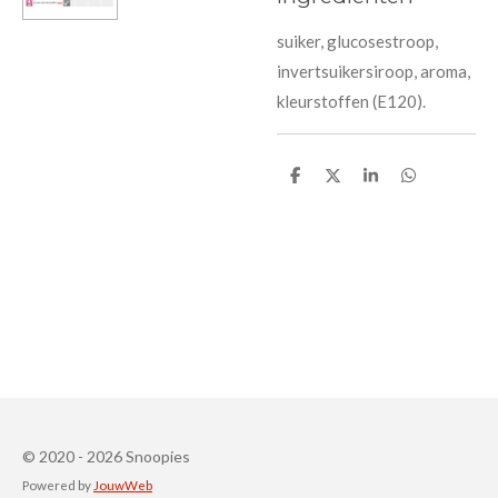
suiker, glucosestroop,
invertsuikersiroop, aroma,
kleurstoffen (E120).
D
D
S
D
e
e
h
e
l
e
a
l
e
l
r
e
n
e
n
© 2020 - 2026 Snoopies
Powered by
JouwWeb