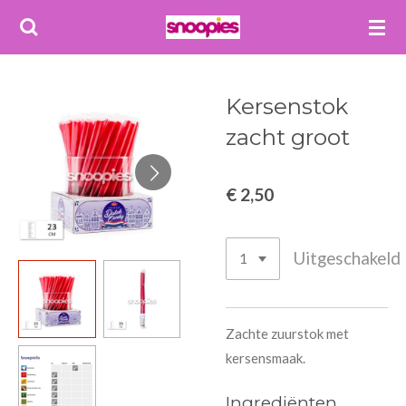
Ga
direct
naar
de
Kersenstok
hoofdinhoud
zacht groot
€ 2,50
Uitgeschakeld
Zachte zuurstok met
kersensmaak.
Ingrediënten