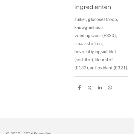
Ingrediënten
suiker, glucosestroop,
kauwgombasis,
voedingszuur (E330),
smaakstoffen,
bevochtigingsmiddel
(sorbitol), kleurstof
(E133), antioxidant (E321).
D
D
S
D
e
e
h
e
l
e
a
l
e
l
r
e
n
e
n
© 2020 - 2026 Snoopies