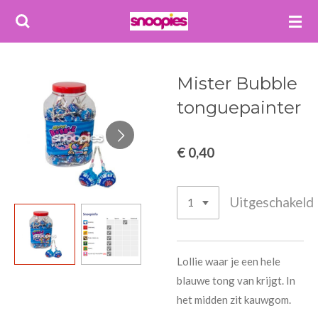
Ga
direct
naar
de
Mister Bubble
hoofdinhoud
tonguepainter
€ 0,40
Uitgeschakeld
Lollie waar je een hele
blauwe tong van krijgt. In
het midden zit kauwgom.