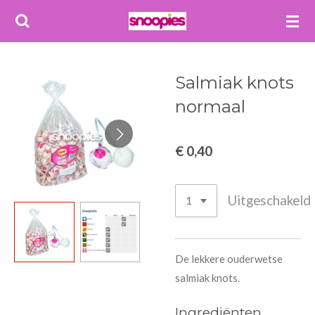
Ga
direct
naar
de
Salmiak knots
hoofdinhoud
normaal
€ 0,40
Uitgeschakeld
De lekkere ouderwetse
salmiak knots.
Ingrediënten