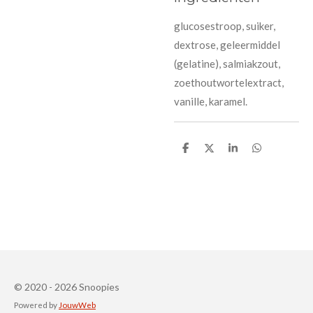
glucosestroop, suiker,
dextrose, geleermiddel
(gelatine), salmiakzout,
zoethoutwortelextract,
vanille, karamel.
D
D
S
D
e
e
h
e
l
e
a
l
e
l
r
e
n
e
n
© 2020 - 2026 Snoopies
Powered by
JouwWeb