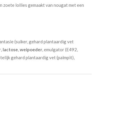
n zoete lollies gemaakt van nougat met een
antasie (suiker, gehard plantaardig vet
r,
lactose
,
weipoeder
, emulgator (E492,
telijk gehard plantaardig vet (palmpit),