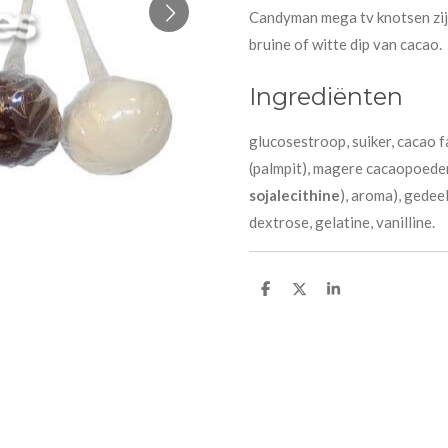
Candyman mega tv knotsen zij
bruine of witte dip van cacao.
Ingrediënten
glucosestroop, suiker, cacao f
(palmpit), magere cacaopoede
sojalecithine
), aroma), gedeel
dextrose, gelatine, vanilline.
D
D
S
e
e
h
l
e
a
e
l
r
n
e