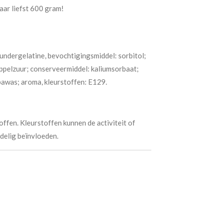
r liefst 600 gram!
rundergelatine, bevochtigingsmiddel: sorbitol;
appelzuur; conserveermiddel: kaliumsorbaat;
bawas; aroma, kleurstoffen: E129.
ffen. Kleurstoffen kunnen de activiteit of
delig beïnvloeden.