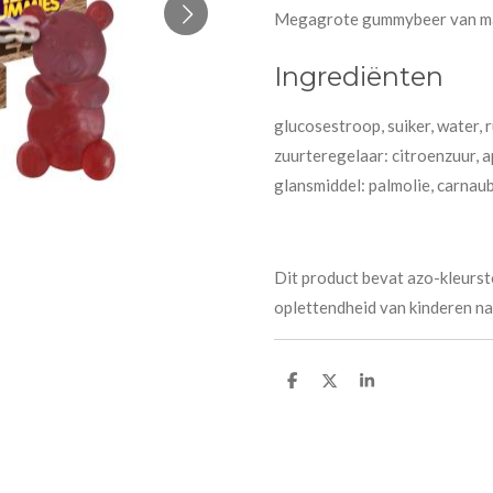
Megagrote gummybeer van maa
Ingrediënten
glucosestroop, suiker, water, 
zuurteregelaar: citroenzuur, 
glansmiddel: palmolie, carnau
Dit product bevat azo-kleursto
oplettendheid van kinderen na
D
D
S
e
e
h
l
e
a
e
l
r
n
e