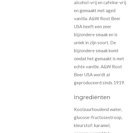
alcohol-vrij en cafeïne-vrij
en gemaakt met aged
vanilla.
A&W Root Beer
USA heeft een zeer
bijzondere smaak en is
uniek in zijn soort. De
bijzondere smaak komt
omdat het gemaakt is met
echte vanille. A&W Root
Beer USA wordt al
geproduceerd sinds 1919.
Ingrediënten
Koolzuurhoudend water,
glucose-fructosestroop,
kleurstof: karamel,