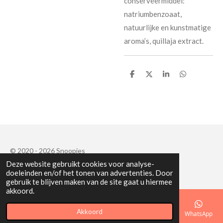
conserveermiddel:
natriumbenzoaat,
natuurlijke en kunstmatige
aroma’s, quillaja extract.
D
D
S
D
e
e
h
e
l
e
a
l
e
l
r
e
n
e
n
© 2020 - 2026 Snoopies
Deze website gebruikt cookies voor analyse-
Powered by
JouwWeb
doeleinden en/of het tonen van advertenties. Door
gebruik te blijven maken van de site gaat u hiermee
akkoord.
Akkoord
E-mailadres
Telefoonnummer
Kaart
Facebook
WhatsApp