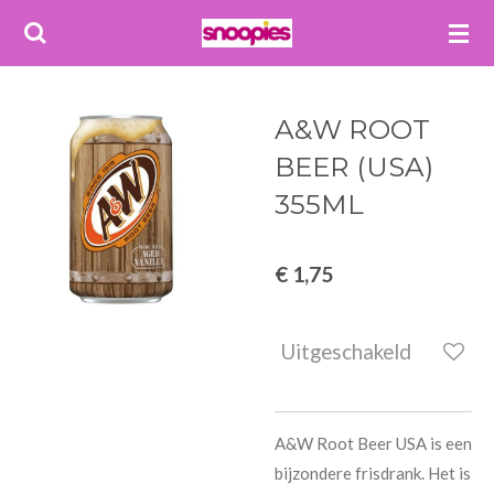
Ga
direct
naar
de
A&W ROOT
hoofdinhoud
BEER (USA)
355ML
€ 1,75
Uitgeschakeld
A&W Root Beer USA is een
bijzondere frisdrank. Het is