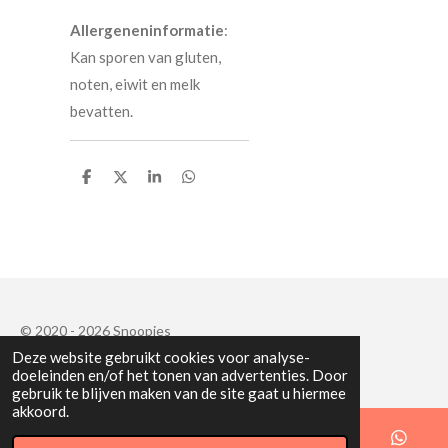
Allergeneninformatie
:
Kan sporen van gluten,
noten, eiwit en melk
bevatten.
D
D
S
D
e
e
h
e
l
e
a
l
e
l
r
e
n
e
n
© 2020 - 2026 Snoopies
Deze website gebruikt cookies voor analyse-
Powered by
JouwWeb
doeleinden en/of het tonen van advertenties. Door
gebruik te blijven maken van de site gaat u hiermee
akkoord.