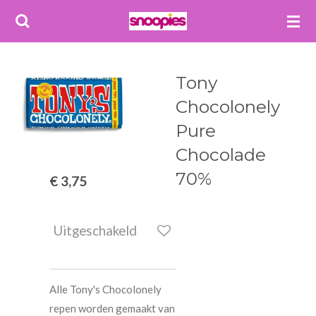
Ga
direct
naar
de
Tony
hoofdinhoud
Chocolonely
Pure
Chocolade
70%
€ 3,75
Uitgeschakeld
Alle Tony's Chocolonely
repen worden gemaakt van