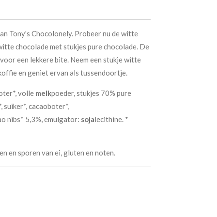
van Tony's Chocolonely. Probeer nu de witte
 witte chocolade met stukjes pure chocolade. De
voor een lekkere bite. Neem een stukje witte
 koffie en geniet ervan als tussendoortje.
oter*, volle
melk
poeder, stukjes 70% pure
 suiker*, cacaoboter*,
cao nibs* 5,3%, emulgator:
soja
lecithine. *
en en sporen van ei, gluten en noten.