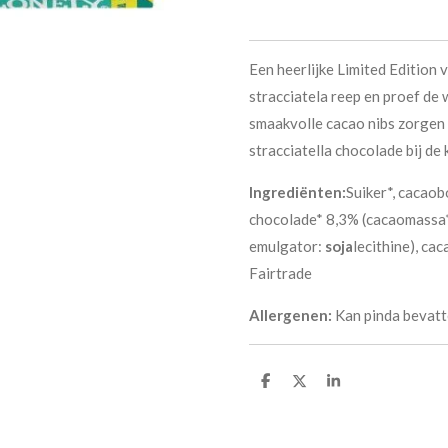
Een heerlijke Limited Edition 
stracciatela reep en proef de
smaakvolle cacao nibs zorgen 
stracciatella chocolade bij de
Ingrediënten:
Suiker*, cacaob
chocolade* 8,3% (cacaomassa*,
emulgator:
soja
lecithine), ca
Fairtrade
Allergenen:
Kan pinda bevatt
D
D
S
e
e
h
l
e
a
e
l
r
n
e