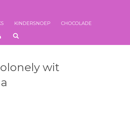
KS
KINDERSNOEP
CHOCOLADE
olonely wit
la