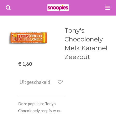
Ga
direct
naar
de
Tony's
hoofdinhoud
Chocolonely
Melk Karamel
Zeezout
€ 1,60
Uitgeschakeld
Deze populaire Tony's
Chocolonely reep is er nu