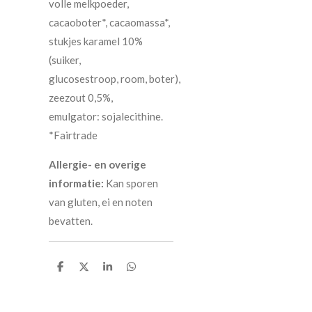
volle melkpoeder,
cacaoboter*, cacaomassa*,
stukjes karamel 10%
(suiker,
glucosestroop, room, boter),
zeezout 0,5%,
emulgator: sojalecithine.
*Fairtrade
Allergie- en overige
informatie:
Kan sporen
van gluten, ei en noten
bevatten.
D
D
S
D
e
e
h
e
l
e
a
l
e
l
r
e