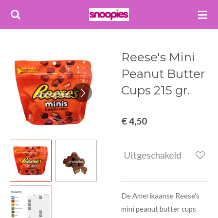
Ga
direct
naar
de
Reese's Mini
hoofdinhoud
Peanut Butter
Cups 215 gr.
€ 4,50
Uitgeschakeld
De Amerikaanse Reese's
mini peanut butter cups