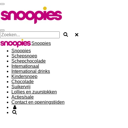
Ga
direct
naar
de
hoofdinhoud
Snoopies
Snoopies
Schepsnoep
Schepchocolade
Internationaal
International drinks
Kindersnoep
Chocolade
Suikervrij
Lollies en zuurstokken
Acties/sale
Contact en openingstijden