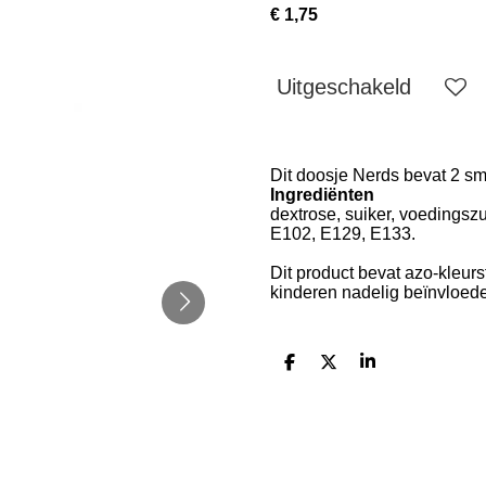
€ 1,75
Uitgeschakeld
Dit doosje Nerds bevat 2 sm
Ingrediënten
dextrose, suiker, voedingszu
E102, E129, E133.
Dit product bevat azo-kleurs
kinderen nadelig beïnvloed
D
D
S
e
e
h
l
e
a
e
l
r
n
e