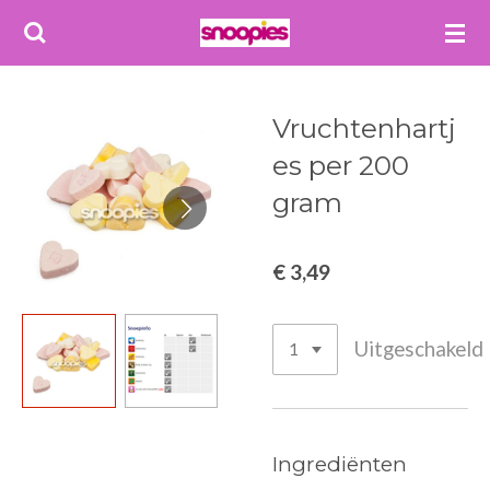
Ga
direct
naar
de
Vruchtenhartj
hoofdinhoud
es per 200
gram
€ 3,49
Uitgeschakeld
Ingrediënten