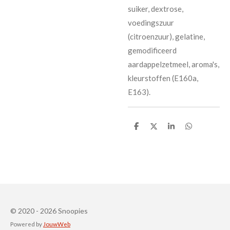
suiker, dextrose,
voedingszuur
(citroenzuur), gelatine,
gemodificeerd
aardappelzetmeel, aroma's,
kleurstoffen (E160a,
E163).
D
D
S
D
e
e
h
e
l
e
a
l
e
l
r
e
n
e
n
© 2020 - 2026 Snoopies
Powered by
JouwWeb