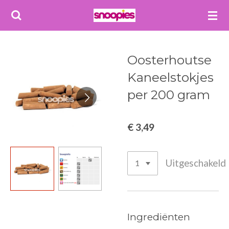
Ga
direct
naar
de
Oosterhoutse
hoofdinhoud
Kaneelstokjes
per 200 gram
€ 3,49
Uitgeschakeld
Ingrediënten