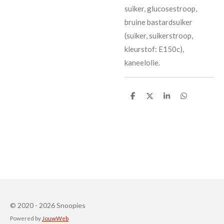
suiker, glucosestroop,
bruine bastardsuiker
(suiker, suikerstroop,
kleurstof: E150c),
kaneelolie.
D
D
S
D
e
e
h
e
l
e
a
l
e
l
r
e
n
e
n
© 2020 - 2026 Snoopies
Powered by
JouwWeb