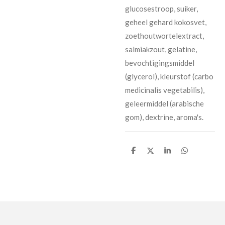
glucosestroop, suiker,
geheel gehard kokosvet,
zoethoutwortelextract,
salmiakzout, gelatine,
bevochtigingsmiddel
(glycerol), kleurstof (carbo
medicinalis vegetabilis),
geleermiddel (arabische
gom), dextrine, aroma's.
D
D
S
D
e
e
h
e
l
e
a
l
e
l
r
e
n
e
n