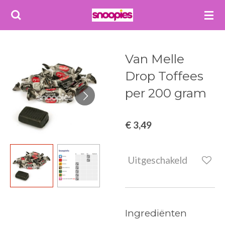
Ga
direct
naar
de
Van Melle
hoofdinhoud
Drop Toffees
per 200 gram
€ 3,49
Uitgeschakeld
Ingrediënten