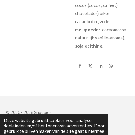
cocos (cocos,
sulfiet
),
chocolade (suiker,
cacaoboter,
volle
melkpoeder
, cacaomassa,
natuurlijk vanille-aroma),
sojalecithine
.
D
D
S
D
e
e
h
e
l
e
a
l
e
l
r
e
n
e
n
© 2020 - 2026 Snoopies
Deze website gebruikt cookies voor analyse-
Powered by
JouwWeb
doeleinden en/of het tonen van advertenties. Door
gebruik te blijven maken van de site gaat u hiermee