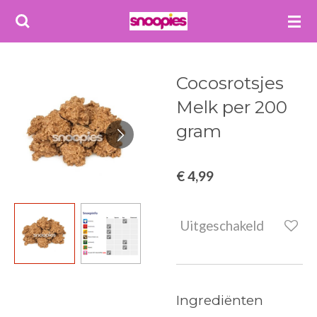
Ga
direct
naar
de
Cocosrotsjes
hoofdinhoud
Melk per 200
gram
€ 4,99
Uitgeschakeld
Ingrediënten