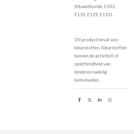
(titaandioxide, E102,
E110, E129, E133).
Dit product bevat azo-
kleurstoffen. Kleurstoffen
kunnen de activiteit of
oplettendheid van
kinderen nadelig
beïnvloeden.
D
D
S
D
e
e
h
e
l
e
a
l
e
l
r
e
n
e
n