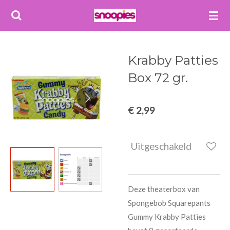
Ga
direct
naar
de
Krabby Patties
hoofdinhoud
Box 72 gr.
€ 2,99
Uitgeschakeld
Deze theaterbox van
Spongebob Squarepants
Gummy Krabby Patties