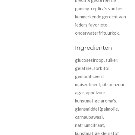
bevat 8 gesorteerde
gummy-replica's van het
kenmerkende gerecht van
ieders favoriete
onderwaterfrituurkok.
Ingrediënten
glucosesiroop, suiker,
gelatine, sorbitol,
gemodificeerd
maiszetmeel, citroenzuur,
agar, appelzuur,
kunstmatige aroma's,
glansmiddel (palmolie,
carnaubawas),
natriumcitraat,
kunstmatige kleurstof