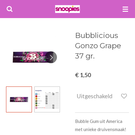
Ga
direct
naar
de
Bubblicious
hoofdinhoud
Gonzo Grape
37 gr.
€ 1,50
Uitgeschakeld
Bubble Gum uit America
met unieke druivensmaak!