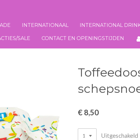
ADE
INTERNATIONAAL
INTERNATIONAL DRIN
ACTIES/SALE
CONTACT EN OPENINGSTIJDEN
Toffeedoo
schepsno
€ 8,50
Uitgeschakeld