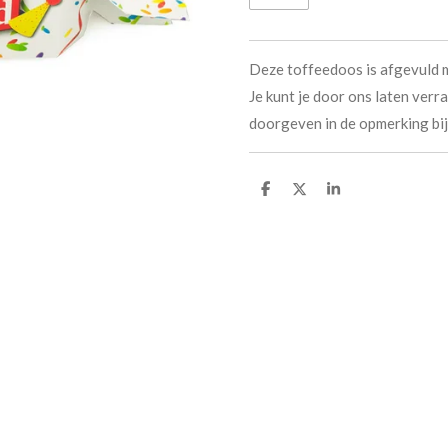
Deze toffeedoos is afgevuld m
Je kunt je door ons laten verr
doorgeven in de opmerking bij 
D
D
S
e
e
h
l
e
a
e
l
r
n
e