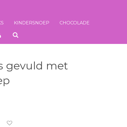
KS
KINDERSNOEP
CHOCOLADE
s gevuld met
ep