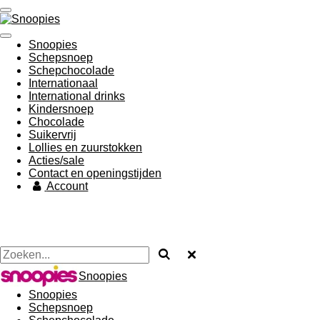
Ga
direct
naar
Snoopies
de
Schepsnoep
hoofdinhoud
Schepchocolade
Internationaal
International drinks
Kindersnoep
Chocolade
Suikervrij
Lollies en zuurstokken
Acties/sale
Contact en openingstijden
Account
Snoopies
Snoopies
Schepsnoep