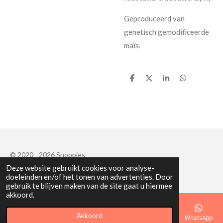
Geproduceerd van
genetisch gemodificeerde
maïs.
D
D
S
D
e
e
h
e
l
e
a
l
e
l
r
e
n
e
n
© 2020 - 2026 Snoopies
Deze website gebruikt cookies voor analyse-
Powered by
JouwWeb
doeleinden en/of het tonen van advertenties. Door
gebruik te blijven maken van de site gaat u hiermee
akkoord.
Akkoord
E-mailadres
Telefoonnummer
Kaart
Facebook
WhatsApp