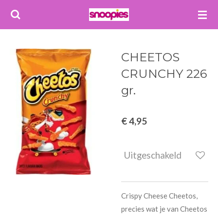
Ga
direct
naar
de
CHEETOS
hoofdinhoud
CRUNCHY 226
gr.
€ 4,95
Uitgeschakeld
Crispy Cheese Cheetos,
precies wat je van Cheetos