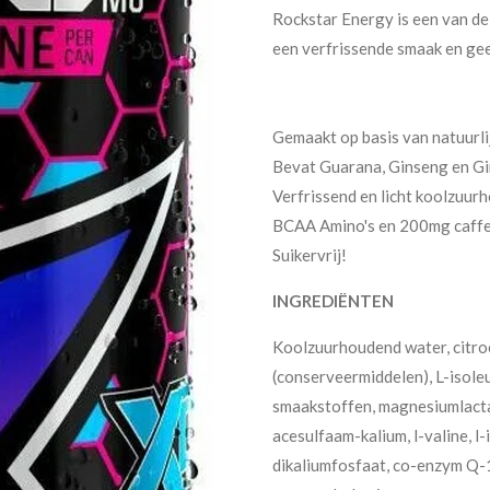
Rockstar Energy is een van de
een verfrissende smaak en ge
Gemaakt op basis van natuurli
Bevat Guarana, Ginseng en Gi
Verfrissend en licht koolzuur
BCAA Amino's en 200mg caffe
Suikervrij!
INGREDIËNTEN
Koolzuurhoudend water, citro
(conserveermiddelen), L-isoleu
smaakstoffen, magnesiumlacta
acesulfaam-kalium, l-valine, l
dikaliumfosfaat, co-enzym Q-