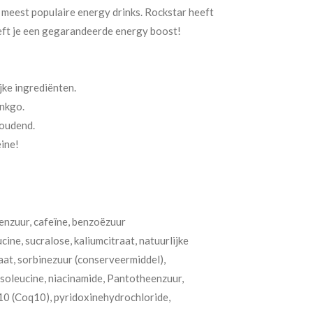
 meest populaire energy drinks. Rockstar heeft
eft je een gegarandeerde energy boost!
jke ingrediënten.
nkgo.
houdend.
ine!
enzuur, cafeïne, benzoëzuur
cine, sucralose, kaliumcitraat, natuurlijke
at, sorbinezuur (conserveermiddel),
-isoleucine, niacinamide, Pantotheenzuur,
10 (Coq10), pyridoxinehydrochloride,