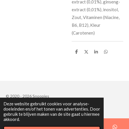
extract (0,01%), ginseng-
extract (0,01%), inositol,
Zout, Vitaminen (Niacine,
B6, B12), Kleur
(Carotenen)
D
D
S
D
e
e
h
e
l
e
a
l
e
l
r
e
n
e
n
© 2020 - 2026 Snoopies
Deze website gebruikt cookies voor analyse-
Powered by
JouwWeb
doeleinden en/of het tonen van advertenties. Door
gebruik te blijven maken van de site gaat u hiermee
akkoord.