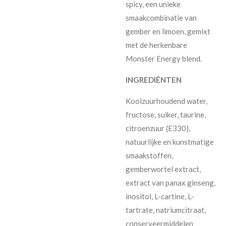
spicy, een unieke
smaakcombinatie van
gember en limoen, gemixt
met de herkenbare
Monster Energy blend.
INGREDIËNTEN
Koolzuurhoudend water,
fructose, suiker, taurine,
citroenzuur (E330),
natuurlijke en kunstmatige
smaakstoffen,
gemberwortel extract,
extract van panax ginseng,
inositol, L-cartine, L-
tartrate, natriumcitraat,
conserveermiddelen