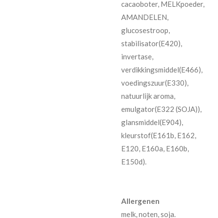
cacaoboter, MELKpoeder,
AMANDELEN,
glucosestroop,
stabilisator(E420),
invertase,
verdikkingsmiddel(E466),
voedingszuur(E330),
natuurlijk aroma,
emulgator(E322 (SOJA)),
glansmiddel(E904),
kleurstof(E161b, E162,
E120, E160a, E160b,
E150d).
Allergenen
melk, noten, soja.