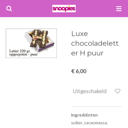
Ga
direct
naar
de
Luxe
hoofdinhoud
chocoladelett
er H puur
€ 6,00
Uitgeschakeld
Ingrediënten
suiker, cacaomassa,