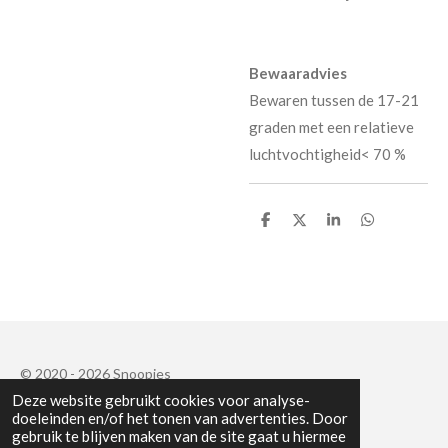
Bewaaradvies
Bewaren tussen de 17-21
graden met een relatieve
luchtvochtigheid< 70 %
D
D
S
D
e
e
h
e
l
e
a
l
e
l
r
e
n
e
n
© 2020 - 2026 Snoopies
Deze website gebruikt cookies voor analyse-
Powered by
JouwWeb
doeleinden en/of het tonen van advertenties. Door
gebruik te blijven maken van de site gaat u hiermee